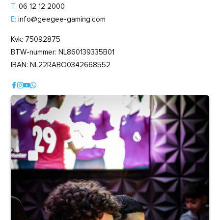
T:
06 12 12 2000
E:
info@geegee-gaming.com
Kvk: 75092875
BTW-nummer: NL860139335B01
IBAN: NL22RABO0342668552